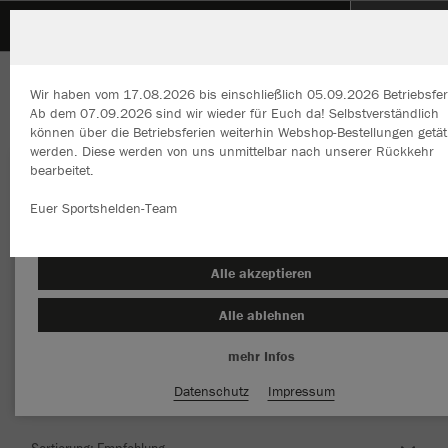
SpVgg Renningen
Wir haben vom 17.08.2026 bis einschließlich 05.09.2026 Betriebsfer
Ab dem 07.09.2026 sind wir wieder für Euch da! Selbstverständlich
können über die Betriebsferien weiterhin Webshop-Bestellungen getät
werden. Diese werden von uns unmittelbar nach unserer Rückkehr
bearbeitet.
Wir verwenden Cookies
Durch die Analyse der Besucherdaten können wir dir personalisierte
Euer Sportshelden-Team
Inhalte anzeigen und unsere Website verbessern. Weitere Informati
zu den Cookies findest Du in den Einstellungen.
Herzlich Willkommen im Teamshop SpVgg
Alle akzeptieren
Renningen
Alle ablehnen
mehr Infos
Nachhaltig
Farbe
Datenschutz
Impressum