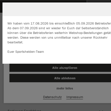
SpVgg Renningen
Wir haben vom 17.08.2026 bis einschließlich 05.09.2026 Betriebsfer
Ab dem 07.09.2026 sind wir wieder für Euch da! Selbstverständlich
können über die Betriebsferien weiterhin Webshop-Bestellungen getät
werden. Diese werden von uns unmittelbar nach unserer Rückkehr
bearbeitet.
Wir verwenden Cookies
Durch die Analyse der Besucherdaten können wir dir personalisierte
Euer Sportshelden-Team
Inhalte anzeigen und unsere Website verbessern. Weitere Informati
zu den Cookies findest Du in den Einstellungen.
Herzlich Willkommen im Teamshop SpVgg
Alle akzeptieren
Renningen
Alle ablehnen
mehr Infos
Nachhaltig
Farbe
Datenschutz
Impressum