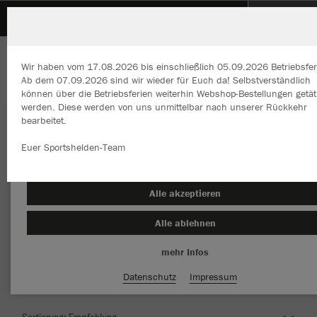
SpVgg Renningen
Wir haben vom 17.08.2026 bis einschließlich 05.09.2026 Betriebsfer
Ab dem 07.09.2026 sind wir wieder für Euch da! Selbstverständlich
können über die Betriebsferien weiterhin Webshop-Bestellungen getät
werden. Diese werden von uns unmittelbar nach unserer Rückkehr
bearbeitet.
Wir verwenden Cookies
Durch die Analyse der Besucherdaten können wir dir personalisierte
Euer Sportshelden-Team
Inhalte anzeigen und unsere Website verbessern. Weitere Informati
zu den Cookies findest Du in den Einstellungen.
Herzlich Willkommen im Teamshop SpVgg
Alle akzeptieren
Renningen
Alle ablehnen
mehr Infos
Nachhaltig
Farbe
Datenschutz
Impressum