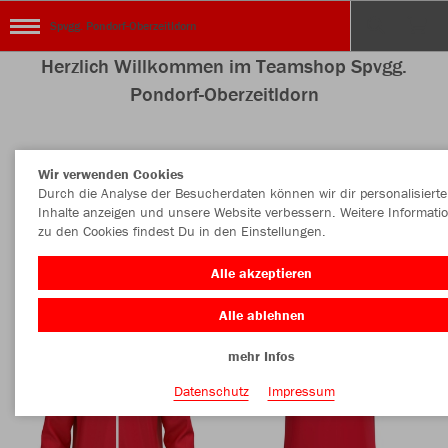
Spvgg. Pondorf-Oberzeitldorn
Herzlich Willkommen im Teamshop Spvgg.
Pondorf-Oberzeitldorn
Wir verwenden Cookies
Nachhaltig
Farbe
Durch die Analyse der Besucherdaten können wir dir personalisierte
Inhalte anzeigen und unsere Website verbessern. Weitere Informati
zu den Cookies findest Du in den Einstellungen.
Alle akzeptieren
Alle ablehnen
mehr Infos
Datenschutz
Impressum