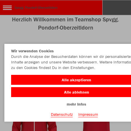
Spvgg. Pondorf-Oberzeitldorn
Herzlich Willkommen im Teamshop Spvgg.
Pondorf-Oberzeitldorn
Wir verwenden Cookies
Nachhaltig
Farbe
Durch die Analyse der Besucherdaten können wir dir personalisierte
Inhalte anzeigen und unsere Website verbessern. Weitere Informati
zu den Cookies findest Du in den Einstellungen.
Alle akzeptieren
Alle ablehnen
mehr Infos
Datenschutz
Impressum