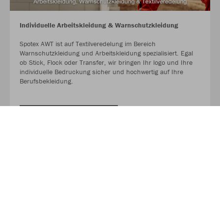
Individuelle Arbeitskleidung & Warnschutzkleidung
Spotex AWT ist auf Textilveredelung im Bereich
Warnschutzkleidung und Arbeitskleidung spezialisiert. Egal
ob Stick, Flock oder Transfer, wir bringen Ihr logo und Ihre
individuelle Bedruckung sicher und hochwertig auf Ihre
Berufsbekleidung.
JETZT INFORMIEREN