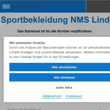
Sportmittelschule Lind
Wir verwenden Cookies
Durch die Analyse der Besucherdaten können wir dir personalisierte
Inhalte anzeigen und unsere Website verbessern. Weitere Informati
zu den Cookies findest Du in den Einstellungen.
Herzlich Willkommen im Teamshop
Alle akzeptieren
Sportmittelschule Lind
Alle ablehnen
mehr Infos
Nachhaltig
Farbe
Datenschutz
Impressum