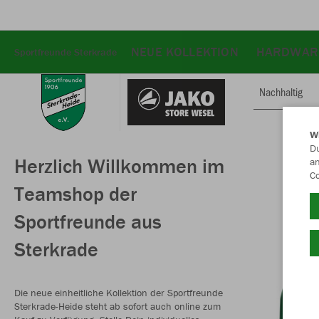
NEUE KOLLEKTION
HARDWAR
Sportfreunde Sterkrade
Nachhaltig
W
Du
Herzlich Willkommen im
an
Co
Teamshop der
Sportfreunde aus
Sterkrade
Die neue einheitliche Kollektion der Sportfreunde
Sterkrade-Heide steht ab sofort auch online zum