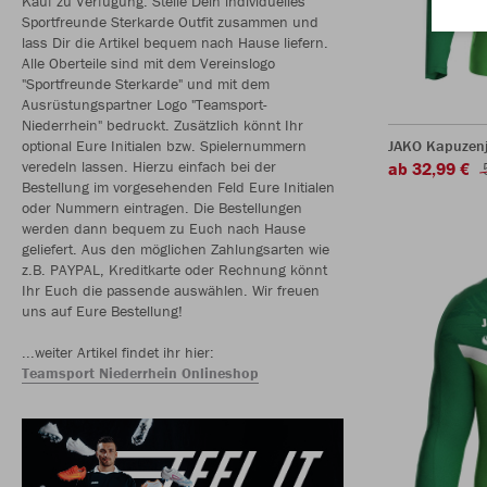
Kauf zu Verfügung. Stelle Dein individuelles
Sportfreunde Sterkarde Outfit zusammen und
lass Dir die Artikel bequem nach Hause liefern.
Alle Oberteile sind mit dem Vereinslogo
"Sportfreunde Sterkarde" und mit dem
Ausrüstungspartner Logo "Teamsport-
Niederrhein" bedruckt. Zusätzlich könnt Ihr
optional Eure Initialen bzw. Spielernummern
JAKO Kapuzenj
veredeln lassen. Hierzu einfach bei der
ab 32,99 €
Bestellung im vorgesehenden Feld Eure Initialen
oder Nummern eintragen. Die Bestellungen
werden dann bequem zu Euch nach Hause
geliefert. Aus den möglichen Zahlungsarten wie
z.B. PAYPAL, Kreditkarte oder Rechnung könnt
Ihr Euch die passende auswählen. Wir freuen
uns auf Eure Bestellung!
...weiter Artikel findet ihr hier:
Teamsport Niederrhein Onlineshop