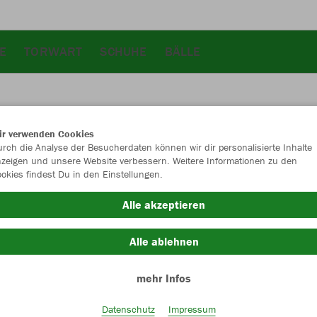
E
TORWART
SCHUHE
BÄLLE
ir verwenden Cookies
JAK
rch die Analyse der Besucherdaten können wir dir personalisierte Inhalte
zeigen und unsere Website verbessern. Weitere Informationen zu den
okies findest Du in den Einstellungen.
Alle akzeptieren
Einzelau
Alle ablehnen
Unisex (26,
mehr Infos
S
M
Datenschutz
Impressum