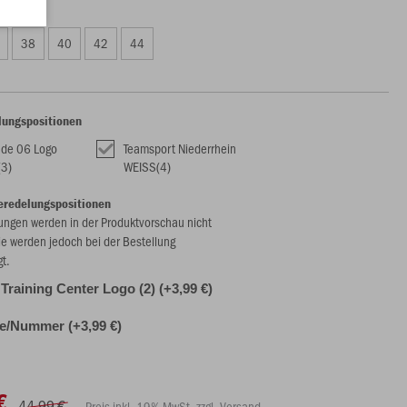
99 €)
38
40
42
44
lungspositionen
ade 06 Logo
Teamsport Niederrhein
(3)
WEISS(4)
eredelungspositionen
ungen werden in der Produktvorschau nicht
ie werden jedoch bei der Bestellung
gt.
 Training Center Logo (2) (+3,99 €)
ale/Nummer (+3,99 €)
€
44,99 €
Preis inkl. 19% MwSt. zzgl. Versand