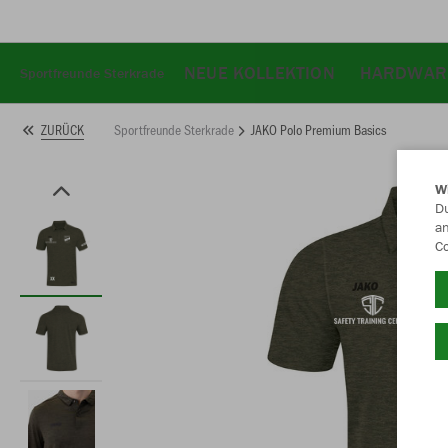
NEUE KOLLEKTION
HARDWAR
Sportfreunde Sterkrade
Sportfreunde Sterkrade
JAKO Polo Premium Basics
ZURÜCK
W
Du
an
Co