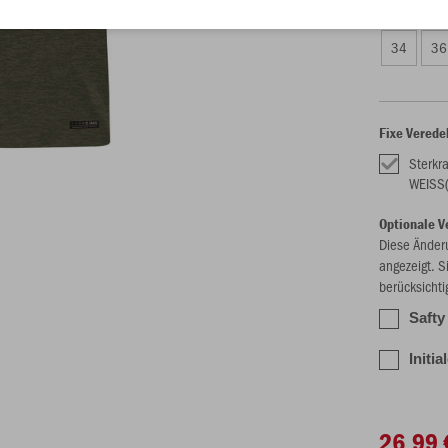
Damen (26,
34
36
Fixe Verede
Sterkr
WEISS
Optionale V
Diese Änder
angezeigt. S
berücksichti
Safty
Initi
26,99 