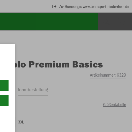
Zur Homepage: www.teamsport-niederrhein.de
O
Polo Premium Basics
Artikelnummer:
6329
ftrag
Teambestellung
Größentabelle
99 €)
XXL
3XL