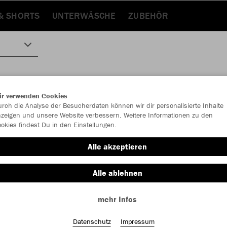
& SHORTS
UNTERWÄSCHE
ZUBEHÖR
ir verwenden Cookies
rch die Analyse der Besucherdaten können wir dir personalisierte Inhalte
zeigen und unsere Website verbessern. Weitere Informationen zu den
okies findest Du in den Einstellungen.
Alle akzeptieren
Alle ablehnen
mehr Infos
Datenschutz
Impressum