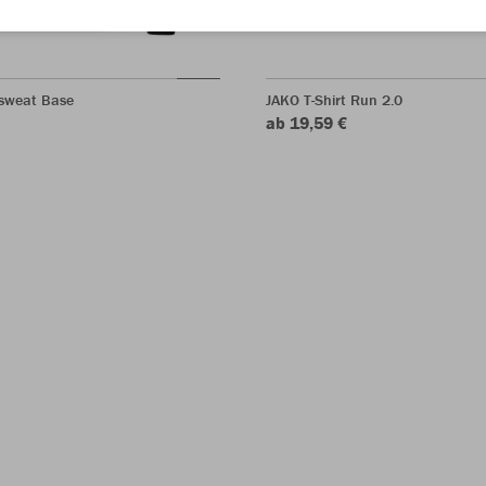
sweat Base
JAKO T-Shirt Run 2.0
ab 19,59 €