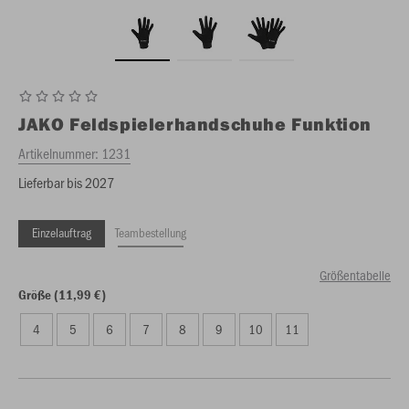
JAKO
Feldspielerhandschuhe Funktion
Artikelnummer:
1231
Lieferbar bis 2027
Einzelauftrag
Teambestellung
Größentabelle
Größe (11,99 €)
4
5
6
7
8
9
10
11