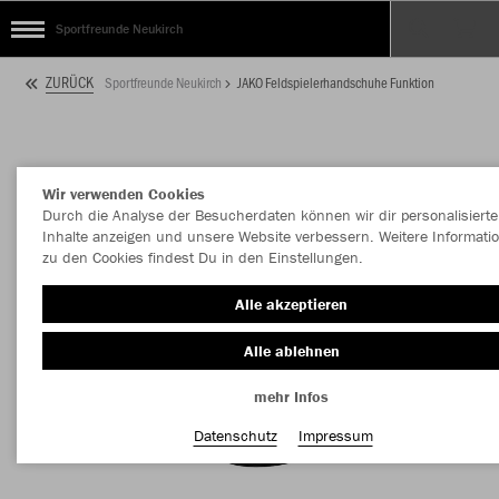
Sportfreunde Neukirch
ZURÜCK
Sportfreunde Neukirch
JAKO Feldspielerhandschuhe Funktion
Wir verwenden Cookies
Durch die Analyse der Besucherdaten können wir dir personalisierte
Inhalte anzeigen und unsere Website verbessern. Weitere Informati
zu den Cookies findest Du in den Einstellungen.
Alle akzeptieren
Alle ablehnen
mehr Infos
Datenschutz
Impressum