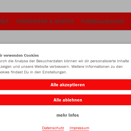
ZEIT
UNDERWEAR & WINTER
FUSSBALLSCHUHE
ir verwenden Cookies
JAK
rch die Analyse der Besucherdaten können wir dir personalisierte Inhalte
zeigen und unsere Website verbessern. Weitere Informationen zu den
okies findest Du in den Einstellungen.
sportrot
Alle akzeptieren
Alle ablehnen
mehr Infos
Einzelau
Datenschutz
Impressum