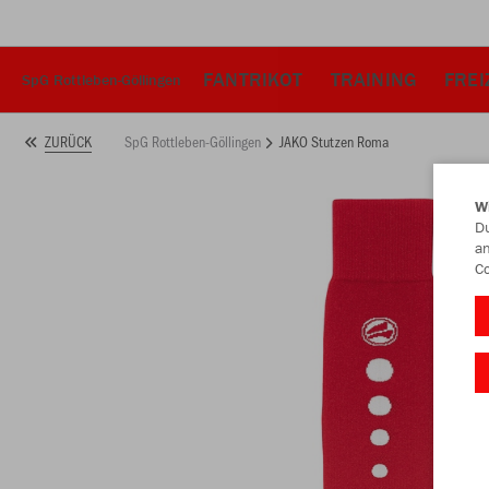
FANTRIKOT
TRAINING
FREI
SpG Rottleben-Göllingen
SpG Rottleben-Göllingen
JAKO Stutzen Roma
ZURÜCK
W
Du
an
Co