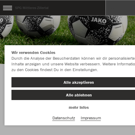
SPG Mittleres Zillertal
Wir verwenden Cookies
Durch die Analyse der Besucherdaten können wir dir personalisierte
Inhalte anzeigen und unsere Website verbessern. Weitere Informati
zu den Cookies findest Du in den Einstellungen.
KOLLEKTION SpG Mittleres Zillertal powered by
Alle akzeptieren
SANDRAS SPORTSLINE
Alle ablehnen
mehr Infos
Farbe
Datenschutz
Impressum