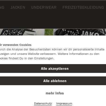
NG
JACKEN
UNDERWEAR
FREIZEITBEKLEIDUNG
ir verwenden Cookies
rch die Analyse der Besucherdaten können wir dir personalisierte Inhalte
zeigen und unsere Website verbessern. Weitere Informationen zu den
okies findest Du in den Einstellungen.
Alle akzeptieren
Alle ablehnen
mehr Infos
Farbe
Datenschutz
Impressum