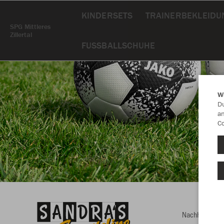
KINDERSETS
TRAINERBEKLEIDU
SPG Mittleres
Zillertal
FUSSBALLSCHUHE
W
Du
an
Co
Nachhaltig