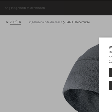
spg-langenalb-feldrennach
spg-langenalb-feldrennach
JAKO Fleecemütze
ZURÜCK
W
Du
an
Co