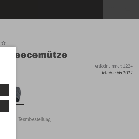
O
Fleecemütze
Artikelnummer:
1224
Lieferbar bis 2027
ftrag
Teambestellung
0 €)