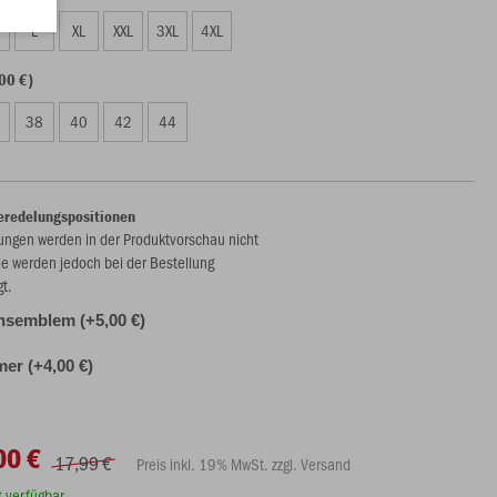
L
XL
XXL
3XL
4XL
00 €)
38
40
42
44
eredelungspositionen
ungen werden in der Produktvorschau nicht
ie werden jedoch bei der Bestellung
gt.
nsemblem (+5,00 €)
r (+4,00 €)
00 €
17,99 €
Preis inkl. 19% MwSt. zzgl. Versand
rt verfügbar