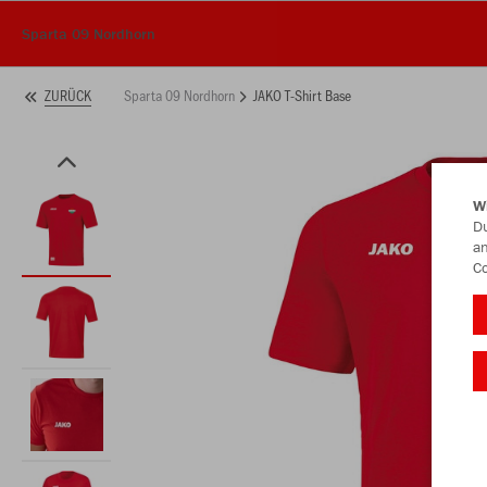
Sparta 09 Nordhorn
Sparta 09 Nordhorn
JAKO T-Shirt Base
ZURÜCK
W
Du
an
Co