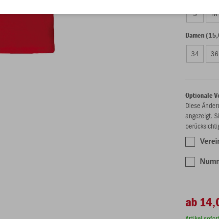
S
M
Damen (15,
34
36
Optionale V
Diese Änder
angezeigt. S
berücksichti
Verei
Numme
ab 14,
Artikel sofo