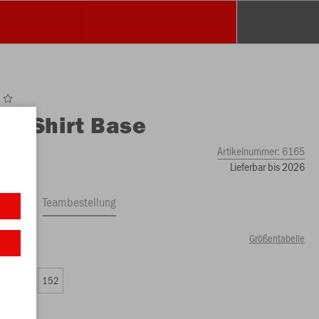
O
T-Shirt Base
Artikelnummer:
6165
Lieferbar bis 2026
ftrag
Teambestellung
Größentabelle
00 €)
8
140
152
00 €)