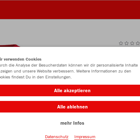
JAK
ir verwenden Cookies
rch die Analyse der Besucherdaten können wir dir personalisierte Inhalte
zeigen und unsere Website verbessern. Weitere Informationen zu den
okies findest Du in den Einstellungen.
Einzelau
Alle akzeptieren
Alle ablehnen
Kinder (14,
mehr Infos
116
12
Unisex (15,
Datenschutz
Impressum