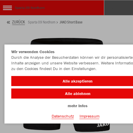
Sparta 09 Nordhorn
ZURÜCK
Sparta 09 Nordhorn
JAKO Short Base
Wir verwenden Cookies
Durch die Analyse der Besucherdaten können wir dir personalisierte
Inhalte anzeigen und unsere Website verbessern. Weitere Informati
zu den Cookies findest Du in den Einstellungen.
Alle akzeptieren
Alle ablehnen
mehr Infos
Datenschutz
Impressum