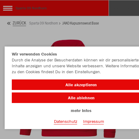
Sparta 09 Nordhorn
ZURÜCK
Sparta 09 Nordhorn
JAKO Kapuzensweat Base
Wir verwenden Cookies
Durch die Analyse der Besucherdaten können wir dir personalisierte
Inhalte anzeigen und unsere Website verbessern. Weitere Informati
zu den Cookies findest Du in den Einstellungen.
Alle akzeptieren
Alle ablehnen
mehr Infos
Datenschutz
Impressum