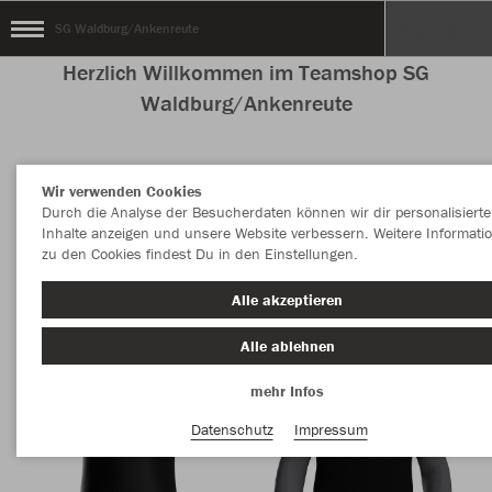
SG Waldburg/Ankenreute
Herzlich Willkommen im Teamshop SG
Waldburg/Ankenreute
Wir verwenden Cookies
Nachhaltig
Farbe
Durch die Analyse der Besucherdaten können wir dir personalisierte
Inhalte anzeigen und unsere Website verbessern. Weitere Informati
zu den Cookies findest Du in den Einstellungen.
Alle akzeptieren
Alle ablehnen
mehr Infos
Datenschutz
Impressum