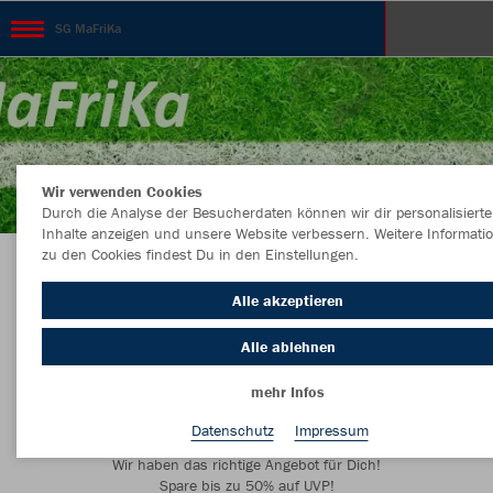
SG MaFriKa
Wir verwenden Cookies
Durch die Analyse der Besucherdaten können wir dir personalisierte
Inhalte anzeigen und unsere Website verbessern. Weitere Informati
zu den Cookies findest Du in den Einstellungen.
SG MaFriKa Kollektion Jetzt direkt online
Alle akzeptieren
bestellen!
Alle ablehnen
mehr Infos
Datenschutz
Impressum
Du brauchst eine Ausrüstung für ein komplettes Team?
Wir haben das richtige Angebot für Dich!
Spare bis zu 50% auf UVP!