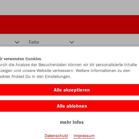
Farbe
ir verwenden Cookies
rch die Analyse der Besucherdaten können wir dir personalisierte Inhalte
zeigen und unsere Website verbessern. Weitere Informationen zu den
okies findest Du in den Einstellungen.
Alle akzeptieren
Alle ablehnen
mehr Infos
Datenschutz
Impressum