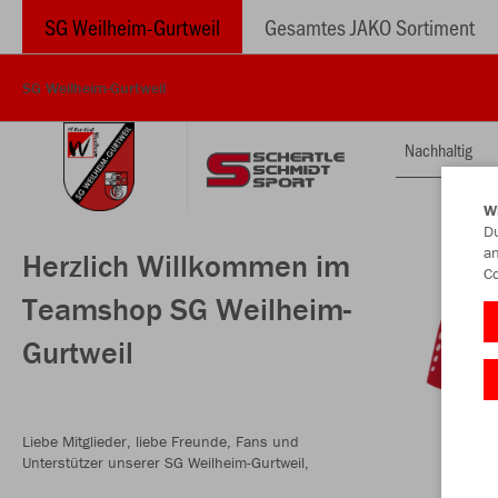
SG Weilheim-Gurtweil
Gesamtes JAKO Sortiment
SG Weilheim-Gurtweil
Nachhaltig
W
Du
an
Herzlich Willkommen im
Co
Teamshop SG Weilheim-
Gurtweil
Liebe Mitglieder, liebe Freunde, Fans und
Unterstützer unserer SG Weilheim-Gurtweil,