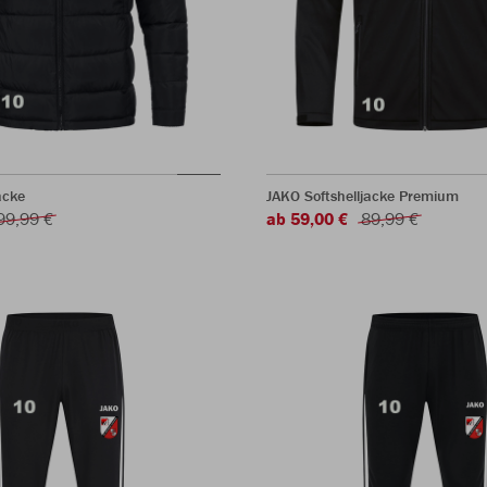
acke
JAKO Softshelljacke Premium
99,99 €
ab 59,00 €
89,99 €