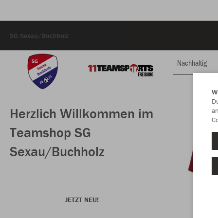
SG Sexau/Buchholz
Nachhaltig
W
Du
Herzlich Willkommen im
an
Co
Teamshop SG
Sexau/Buchholz
JETZT NEU!