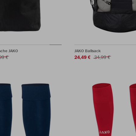
sche JAKO
JAKO Ballsack
99 €
24,49 €
34,99 €