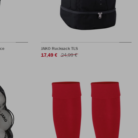
ece
JAKO Rucksack TLS
17,49 €
24,99 €