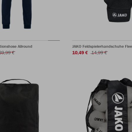
ionshose Allround
JAKO Feldspielerhandschuhe Fle
39,99 €
10,49 €
14,99 €