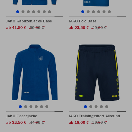
JAKO Kapuzenjacke Base
JAKO Polo Base
ab 41,50 €
59,99 €
ab 23,50 €
29,99 €
JAKO Fleecejacke
JAKO Trainingsshort Allround
ab 32,50 €
44,99 €
ab 18,00 €
29,99 €