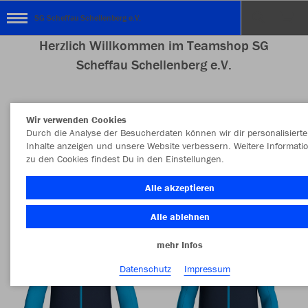
SG Scheffau Schellenberg e.V.
Herzlich Willkommen im Teamshop SG
Scheffau Schellenberg e.V.
Wir verwenden Cookies
Nachhaltig
Farbe
Durch die Analyse der Besucherdaten können wir dir personalisierte
Inhalte anzeigen und unsere Website verbessern. Weitere Informati
zu den Cookies findest Du in den Einstellungen.
Alle akzeptieren
Alle ablehnen
mehr Infos
Datenschutz
Impressum