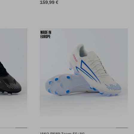
159,99 €
JAKO RS89 Team FG/AG