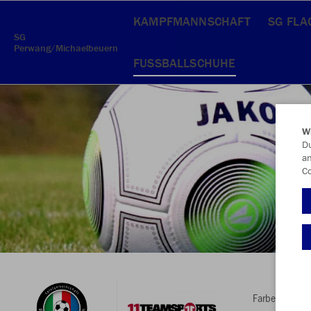
KAMPFMANNSCHAFT
SG FL
SG
Perwang/Michaelbeuern
FUSSBALLSCHUHE
W
Du
an
Co
Farbe