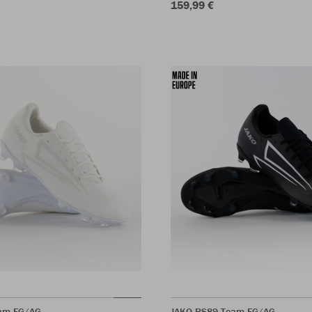
159,99 €
am FG/AG
JAKO RS89 Team FG/AG