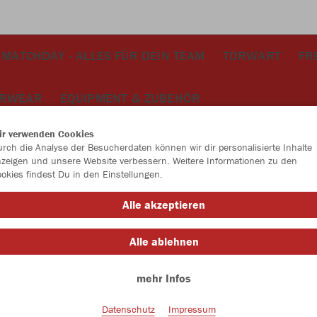
MATCHDAY - ALLES FÜR DEIN TEAM
TORWART
FR
ERWEAR
EQUIPMENT & ZUBEHÖR
ir verwenden Cookies
rch die Analyse der Besucherdaten können wir dir personalisierte Inhalte
zeigen und unsere Website verbessern. Weitere Informationen zu den
okies findest Du in den Einstellungen.
JAK
Alle akzeptieren
2.0
Alle ablehnen
weiß
mehr Infos
Datenschutz
Impressum