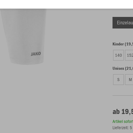
Einzelau
Kinder (19,
140
15
Unisex (21,
S
M
ab 19,
Artikel sofo
Lieferzeit: 