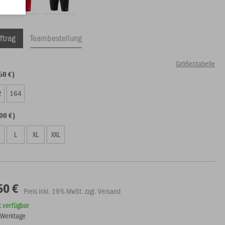
ftrag
Teambestellung
Größentabelle
50 €)
2
164
00 €)
L
XL
XXL
50 €
Preis inkl. 19% MwSt. zzgl. Versand
rt verfügbar
5 Werktage