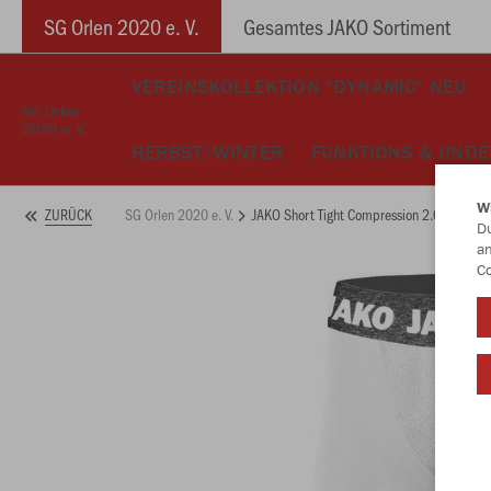
SG Orlen 2020 e. V.
Gesamtes JAKO Sortiment
VEREINSKOLLEKTION "DYNAMIC" NEU
SG Orlen
2020 e. V.
HERBST/WINTER
FUNKTIONS & UND
W
SG Orlen 2020 e. V.
JAKO Short Tight Compression 2.0
ZURÜCK
Du
an
Co