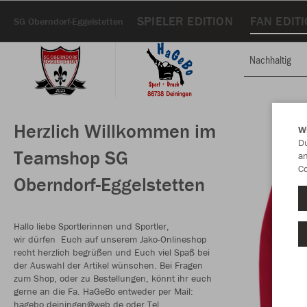
SPIELER EDITION
FAN EDIT
SG Oberndorf-Eggelstetten
Nachhaltig
Herzlich Willkommen im
W
Du
Teamshop SG
an
Co
Oberndorf-Eggelstetten
Hallo liebe Sportlerinnen und Sportler,
wir dürfen Euch auf unserem Jako-Onlineshop
recht herzlich begrüßen und Euch viel Spaß bei
der Auswahl der Artikel wünschen. Bei Fragen
zum Shop, oder zu Bestellungen, könnt ihr euch
gerne an die Fa. HaGeBo entweder per Mail:
hagebo.deiningen@web.de oder Tel.