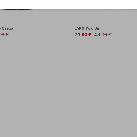
o Casual
JAKO Polo Uni
99 €
27,00 €
34,99 €