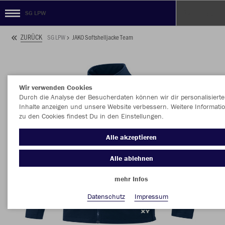
SG LPW
ZURÜCK
SG LPW
JAKO Softshelljacke Team
Wir verwenden Cookies
Durch die Analyse der Besucherdaten können wir dir personalisierte
Inhalte anzeigen und unsere Website verbessern. Weitere Informati
zu den Cookies findest Du in den Einstellungen.
Alle akzeptieren
Alle ablehnen
mehr Infos
Datenschutz
Impressum