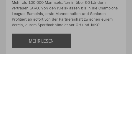
Mehr als 100.000 Mannschaften in über 50 Ländern
vertrauen JAKO. Von den Kreisklassen bis in die Champions
League. Bambinis, erste Mannschaften und Senioren.
Profitiert ab sofort von der Partnerschaft zwischen eurem
Verein, eurem Sportfachhändler vor Ort und JAKO.
MEHR LESEN
Über JAKO
Aus der Garage zum führenden Teamsport-Ausrüster. Die