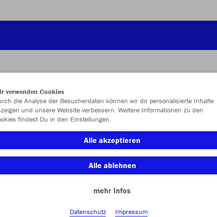
ir verwenden Cookies
JAK
rch die Analyse der Besucherdaten können wir dir personalisierte Inhalte
zeigen und unsere Website verbessern. Weitere Informationen zu den
okies findest Du in den Einstellungen.
navy
Alle akzeptieren
Alle ablehnen
mehr Infos
Einzelau
Datenschutz
Impressum