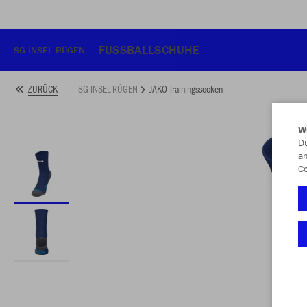
FUSSBALLSCHUHE
SG INSEL RÜGEN
SG INSEL RÜGEN
JAKO Trainingssocken
ZURÜCK
W
Du
an
Co