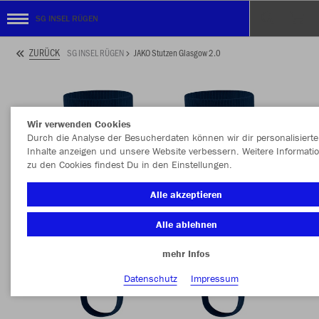
SG INSEL RÜGEN
ZURÜCK
SG INSEL RÜGEN
JAKO Stutzen Glasgow 2.0
Wir verwenden Cookies
Durch die Analyse der Besucherdaten können wir dir personalisierte
Inhalte anzeigen und unsere Website verbessern. Weitere Informati
zu den Cookies findest Du in den Einstellungen.
Alle akzeptieren
Alle ablehnen
mehr Infos
Datenschutz
Impressum