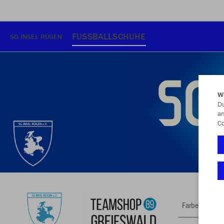
FUSSBALLSCHUHE
SG INSEL RÜGEN
W
Du
an
Co
Farbe