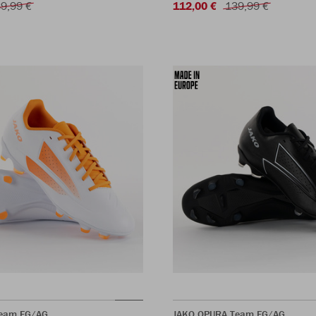
9,99 €
112,00 €
139,99 €
eam FG/AG
JAKO OPURA Team FG/AG