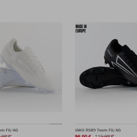
am FG/AG
JAKO RS89 Team FG/AG
,99 €
96,00 €
119,99 €