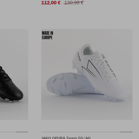
112,00 €
139,99 €
JAKO OPURA Team FG/AG