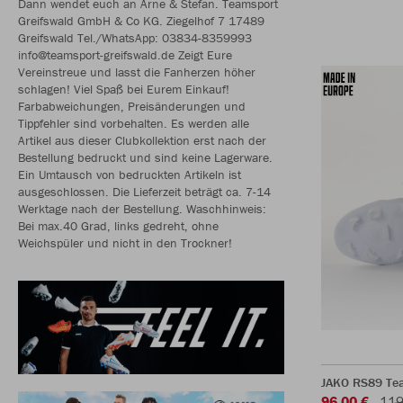
Dann wendet euch an Arne & Stefan. Teamsport
Greifswald GmbH & Co KG. Ziegelhof 7 17489
Greifswald Tel./WhatsApp: 03834-8359993
info@teamsport-greifswald.de Zeigt Eure
Vereinstreue und lasst die Fanherzen höher
schlagen! Viel Spaß bei Eurem Einkauf!
Farbabweichungen, Preisänderungen und
Tippfehler sind vorbehalten. Es werden alle
Artikel aus dieser Clubkollektion erst nach der
Bestellung bedruckt und sind keine Lagerware.
Ein Umtausch von bedruckten Artikeln ist
ausgeschlossen. Die Lieferzeit beträgt ca. 7-14
Werktage nach der Bestellung. Waschhinweis:
Bei max.40 Grad, links gedreht, ohne
Weichspüler und nicht in den Trockner!
JAKO RS89 Te
96,00 €
119