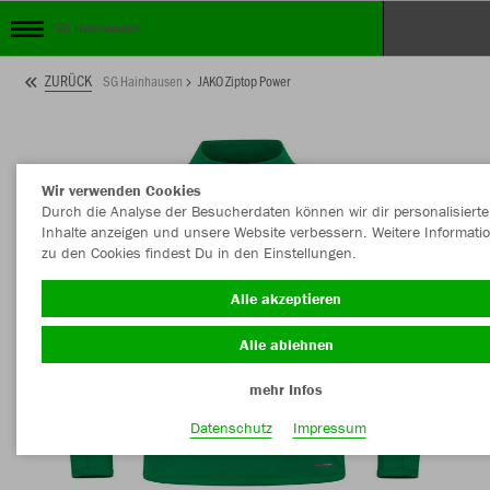
SG Hainhausen
ZURÜCK
SG Hainhausen
JAKO Ziptop Power
Wir verwenden Cookies
Durch die Analyse der Besucherdaten können wir dir personalisierte
Inhalte anzeigen und unsere Website verbessern. Weitere Informati
zu den Cookies findest Du in den Einstellungen.
Alle akzeptieren
Alle ablehnen
mehr Infos
Datenschutz
Impressum