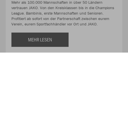
Mehr als 100.000 Mannschaften in über 50 Ländern
vertrauen JAKO. Von den Kreisklassen bis in die Champions
League. Bambinis, erste Mannschaften und Senioren.
Profitiert ab sofort von der Partnerschaft zwischen eurem
Verein, eurem Sportfachhändler vor Ort und JAKO.
MEHR LESEN
Über JAKO
Aus der Garage zum führenden Teamsport-Ausrüster. Die