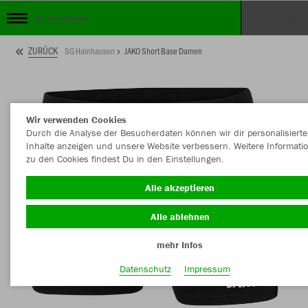
SG Hainhausen
ZURÜCK
SG Hainhausen
JAKO Short Base Damen
Wir verwenden Cookies
Durch die Analyse der Besucherdaten können wir dir personalisierte
Inhalte anzeigen und unsere Website verbessern. Weitere Informati
zu den Cookies findest Du in den Einstellungen.
Alle akzeptieren
Alle ablehnen
mehr Infos
Datenschutz
Impressum