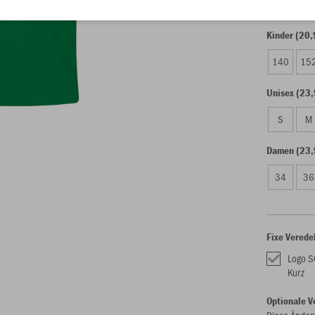
Kinder (20,
140
15
Unisex (23,
S
M
Damen (23,
34
36
Fixe Verede
Logo S
Kurz
Optionale V
Diese Änder