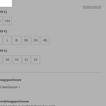
Größentabelle
99 €)
2
164
99 €)
L
XL
XXL
3XL
4XL
99 €)
38
40
42
44
lungspositionen
G Hainhausen +
eredelungspositionen
ungen werden in der Produktvorschau nicht