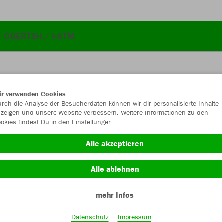
/ OBERTSH./ HSTM.
ir verwenden Cookies
JAK
rch die Analyse der Besucherdaten können wir dir personalisierte Inhalte
zeigen und unsere Website verbessern. Weitere Informationen zu den
okies findest Du in den Einstellungen.
sportgrün
Alle akzeptieren
Alle ablehnen
mehr Infos
Einzelau
Datenschutz
Impressum