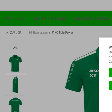
SG HAINHAUSEN
JSG HAINHAUSEN 
SG Hainhausen
SG Hainhausen
JAKO Polo Power
ZURÜCK
W
Du
an
Co