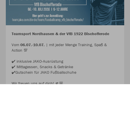
Teamsport Nordhausen & der VfB 1922 Bischofferode
Vom
06.07.-10.07.
| mit jeder Menge Training, Spaß &
Action 💯
✔️ inklusive JAKO-Ausrüstung
✔️ Mittagessen, Snacks & Getränke
✔️Gutschein für JAKO Fußballschuhe
Wir freuen uns auf dich! 🫵🏼
JAKO FUSSBALL CAMP 2026