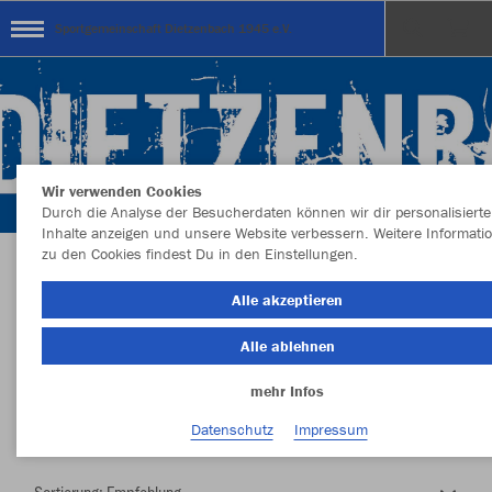
Sportgemeinschaft Dietzenbach 1945 e.V.
Wir verwenden Cookies
Durch die Analyse der Besucherdaten können wir dir personalisierte
Inhalte anzeigen und unsere Website verbessern. Weitere Informati
zu den Cookies findest Du in den Einstellungen.
Herzlich Willkommen im Teamshop
Alle akzeptieren
Sportgemeinschaft Dietzenbach 1945 e.V.
Alle ablehnen
mehr Infos
Nachhaltig
Farbe
Datenschutz
Impressum