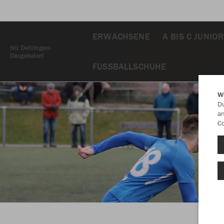
ERWACHSENE
A BIS C JUNIO
SG Dettingen-
Dingelsdorf
FUSSBALLSCHUHE
W
Du
an
Co