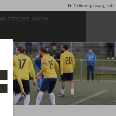
Zur Homepage: www.sg-dd.de
UND BETREUER JUGEND