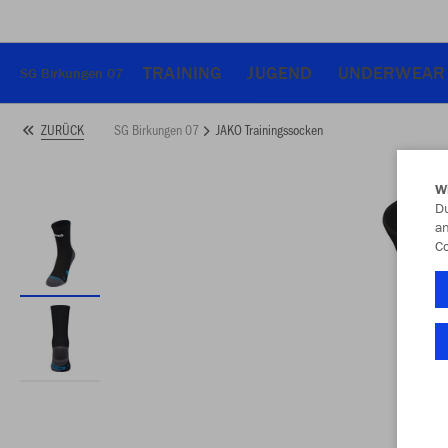
TRAINING
JUGEND
UNDERWEAR 
SG Birkungen 07
SG Birkungen 07
JAKO Trainingssocken
ZURÜCK
W
Du
an
Co