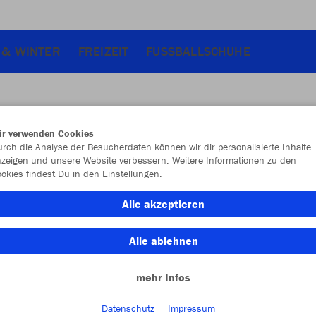
& WINTER
FREIZEIT
FUSSBALLSCHUHE
ir verwenden Cookies
JAK
rch die Analyse der Besucherdaten können wir dir personalisierte Inhalte
zeigen und unsere Website verbessern. Weitere Informationen zu den
okies findest Du in den Einstellungen.
schwarz
Alle akzeptieren
Alle ablehnen
mehr Infos
Einzelau
Datenschutz
Impressum