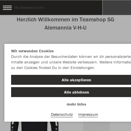
SG Alemannia V-H-U
Herzlich Willkommen im Teamshop SG
Alemannia V-H-U
Wir verwenden Cookies
Nachhaltig
Farbe
Durch die Analyse der Besucherdaten können wir dir personalisierte
Inhalte anzeigen und unsere Website verbessern. Weitere Informati
zu den Cookies findest Du in den Einstellungen.
Alle akzeptieren
Alle ablehnen
mehr Infos
Datenschutz
Impressum