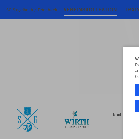
VEREINSKOLLEKTION
TRAI
SG Siegelbach / Erfenbach
W
Du
an
Co
Nachhaltig