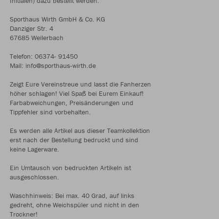
Initialen) dazu bestellt werden.
Sporthaus Wirth GmbH & Co. KG
Danziger Str. 4
67685 Weilerbach
Telefon: 06374- 91450
Mail: info@sporthaus-wirth.de
Zeigt Eure Vereinstreue und lasst die Fanherzen
höher schlagen! Viel Spaß bei Eurem Einkauf!
Farbabweichungen, Preisänderungen und
Tippfehler sind vorbehalten.
Es werden alle Artikel aus dieser Teamkollektion
erst nach der Bestellung bedruckt und sind
keine Lagerware.
Ein Umtausch von bedruckten Artikeln ist
ausgeschlossen.
Waschhinweis: Bei max. 40 Grad, auf links
gedreht, ohne Weichspüler und nicht in den
Trockner!