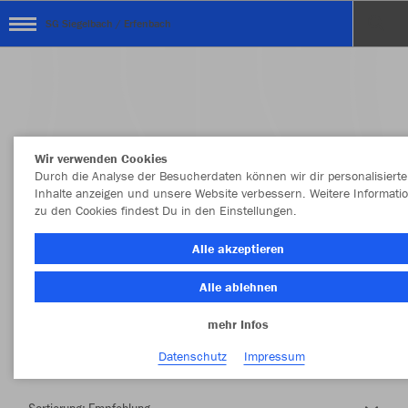
SG Siegelbach / Erfenbach
Wir verwenden Cookies
Durch die Analyse der Besucherdaten können wir dir personalisierte
Inhalte anzeigen und unsere Website verbessern. Weitere Informati
zu den Cookies findest Du in den Einstellungen.
Herzlich Willkommen im Teamshop SG
Alle akzeptieren
Siegelbach / Erfenbach
Alle ablehnen
mehr Infos
Nachhaltig
Farbe
Datenschutz
Impressum