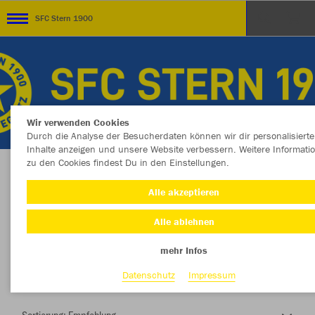
SFC Stern 1900
Wir verwenden Cookies
Durch die Analyse der Besucherdaten können wir dir personalisierte
Inhalte anzeigen und unsere Website verbessern. Weitere Informati
zu den Cookies findest Du in den Einstellungen.
Herzlich Willkommen im Teamshop SFC Stern
Alle akzeptieren
1900
Alle ablehnen
mehr Infos
Farbe
Datenschutz
Impressum