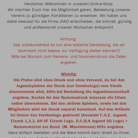
Herzlichen Willkommen in unserem Online-Shop.
Wir möchten Euch hier die Möglichkeit geben, Bekleidung unseres
Vereins zu günstigen Konditionen zu erwerben. Wir haben uns
dabei bewusst für die Firma JAKO entschieden, die schnell, günstig
und professionell unseren Wünschen entspricht.
Achtung:
Das Jubiläumstrikot ist nur eine bildliche Darstellung, die wir
technisch nicht besser zur Verfügung stellen können!!!
Bitte bei Wunsch zum Namens- und Nummerndruck die Daten
angeben.
Wichtig:
Die
Preise sind ohne Druck und ohne Versand, da bei den
Jugendspielern der Druck (nur Vereinslogo) vom Verein
übernommen wird, bitte bei Bestellung die Jugendmannschaft
angeben.
Kosten für den Namensdruck müsssen die Eltern
selber übernehmen. Bei den aktiven Spielern, sowie bei den
Mitgliedern wird der Druck separat berechnet. Auf den Artikeln
ist immer das Vereinslogo gedruckt (Auswahl F,G,E, Jugend,
Elzach 1,2,3, AH SF Elzach Logo, D,C,B;A Jugend SG Logo) +
Namenskürzel am Bund. (M. Mustermann)
bitte angeben.
Ganz einfach bestellen und die Ware kommt dann direkt zu Ihnen