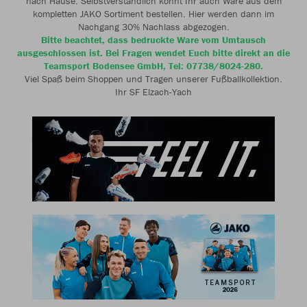
nach Hause. Selbstverständlich könnt Ihr auch Ware aus dem
kompletten JAKO Sortiment bestellen. Hier werden dann im
Nachgang 30% Nachlass abgezogen.
Bitte beachtet, dass bedruckte Ware vom Umtausch
ausgeschlossen ist. Bei Fragen wendet Euch bitte direkt an die
Teamsport Bodensee GmbH, Tel: 07738/8024-280.
Viel Spaß beim Shoppen und Tragen unserer Fußballkollektion.
Ihr SF Elzach-Yach