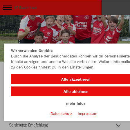
SF Elzach Yach
Wir verwenden Cookies
Durch die Analyse der Besucherdaten können wir dir personalisierte
Inhalte anzeigen und unsere Website verbessern. Weitere Informati
zu den Cookies findest Du in den Einstellungen.
Unser Verein ...unsere Kollektion
Alle akzeptieren
Alle ablehnen
mehr Infos
Nachhaltig
Farbe
Datenschutz
Impressum