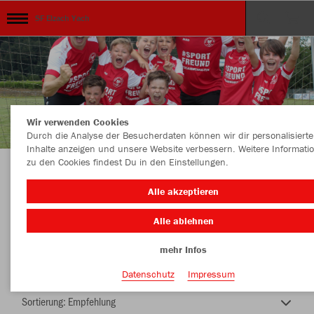
SF Elzach Yach
Wir verwenden Cookies
Durch die Analyse der Besucherdaten können wir dir personalisierte
Inhalte anzeigen und unsere Website verbessern. Weitere Informati
zu den Cookies findest Du in den Einstellungen.
Unser Verein ...unsere Kollektion
Alle akzeptieren
Alle ablehnen
mehr Infos
Nachhaltig
Farbe
Datenschutz
Impressum