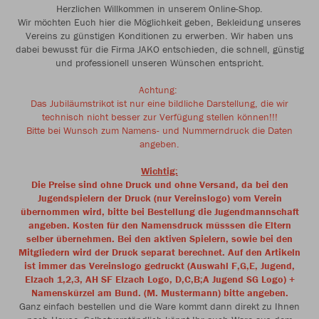
Herzlichen Willkommen in unserem Online-Shop.
Wir möchten Euch hier die Möglichkeit geben, Bekleidung unseres
Vereins zu günstigen Konditionen zu erwerben. Wir haben uns
dabei bewusst für die Firma JAKO entschieden, die schnell, günstig
und professionell unseren Wünschen entspricht.
Achtung:
Das Jubiläumstrikot ist nur eine bildliche Darstellung, die wir
technisch nicht besser zur Verfügung stellen können!!!
Bitte bei Wunsch zum Namens- und Nummerndruck die Daten
angeben.
Wichtig:
Die
Preise sind ohne Druck und ohne Versand, da bei den
Jugendspielern der Druck (nur Vereinslogo) vom Verein
übernommen wird, bitte bei Bestellung die Jugendmannschaft
angeben.
Kosten für den Namensdruck müsssen die Eltern
selber übernehmen. Bei den aktiven Spielern, sowie bei den
Mitgliedern wird der Druck separat berechnet. Auf den Artikeln
ist immer das Vereinslogo gedruckt (Auswahl F,G,E, Jugend,
Elzach 1,2,3, AH SF Elzach Logo, D,C,B;A Jugend SG Logo) +
Namenskürzel am Bund. (M. Mustermann)
bitte angeben.
Ganz einfach bestellen und die Ware kommt dann direkt zu Ihnen