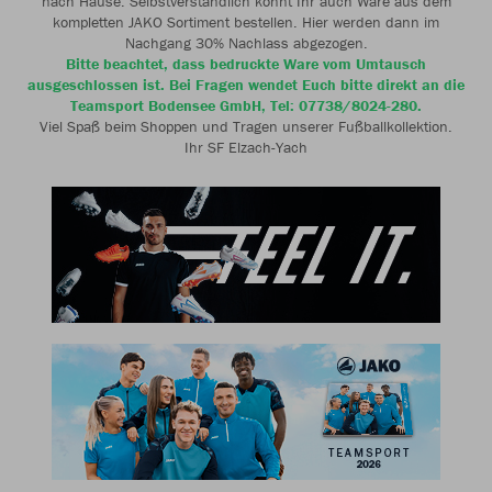
nach Hause. Selbstverständlich könnt Ihr auch Ware aus dem
kompletten JAKO Sortiment bestellen. Hier werden dann im
Nachgang 30% Nachlass abgezogen.
Bitte beachtet, dass bedruckte Ware vom Umtausch
ausgeschlossen ist. Bei Fragen wendet Euch bitte direkt an die
Teamsport Bodensee GmbH, Tel: 07738/8024-280.
Viel Spaß beim Shoppen und Tragen unserer Fußballkollektion.
Ihr SF Elzach-Yach