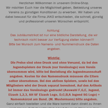
Herzlichen Willkommen in unserem Online-Shop.
Wir möchten Euch hier die Möglichkeit geben, Bekleidung unseres
Vereins zu günstigen Konditionen zu erwerben. Wir haben uns
dabei bewusst für die Firma JAKO entschieden, die schnell, günstig
und professionell unseren Wünschen entspricht.
Achtung:
Das Jubiläumstrikot ist nur eine bildliche Darstellung, die wir
technisch nicht besser zur Verfügung stellen können!!!
Bitte bei Wunsch zum Namens- und Nummerndruck die Daten
angeben.
Wichtig:
Die
Preise sind ohne Druck und ohne Versand, da bei den
Jugendspielern der Druck (nur Vereinslogo) vom Verein
übernommen wird, bitte bei Bestellung die Jugendmannschaft
angeben.
Kosten für den Namensdruck müsssen die Eltern
selber übernehmen. Bei den aktiven Spielern, sowie bei den
Mitgliedern wird der Druck separat berechnet. Auf den Artikeln
ist immer das Vereinslogo gedruckt (Auswahl F,G,E, Jugend,
Elzach 1,2,3, AH SF Elzach Logo, D,C,B;A Jugend SG Logo) +
Namenskürzel am Bund. (M. Mustermann)
bitte angeben.
Ganz einfach bestellen und die Ware kommt dann direkt zu Ihnen