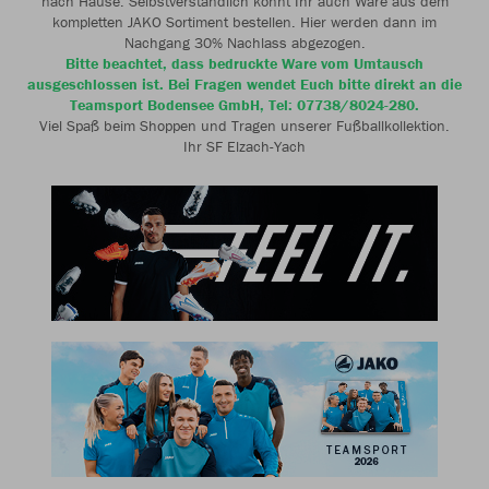
nach Hause. Selbstverständlich könnt Ihr auch Ware aus dem
kompletten JAKO Sortiment bestellen. Hier werden dann im
Nachgang 30% Nachlass abgezogen.
Bitte beachtet, dass bedruckte Ware vom Umtausch
ausgeschlossen ist. Bei Fragen wendet Euch bitte direkt an die
Teamsport Bodensee GmbH, Tel: 07738/8024-280.
Viel Spaß beim Shoppen und Tragen unserer Fußballkollektion.
Ihr SF Elzach-Yach