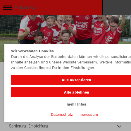
SF Elzach Yach
Wir verwenden Cookies
Durch die Analyse der Besucherdaten können wir dir personalisierte
Inhalte anzeigen und unsere Website verbessern. Weitere Informati
zu den Cookies findest Du in den Einstellungen.
Unser Verein ...unsere Kollektion
Alle akzeptieren
Alle ablehnen
mehr Infos
Nachhaltig
Farbe
Datenschutz
Impressum