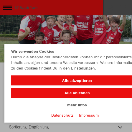
SF Elzach Yach
Wir verwenden Cookies
Durch die Analyse der Besucherdaten können wir dir personalisierte
Inhalte anzeigen und unsere Website verbessern. Weitere Informati
zu den Cookies findest Du in den Einstellungen.
Unser Verein ...unsere Kollektion
Alle akzeptieren
Alle ablehnen
mehr Infos
Nachhaltig
Farbe
Datenschutz
Impressum