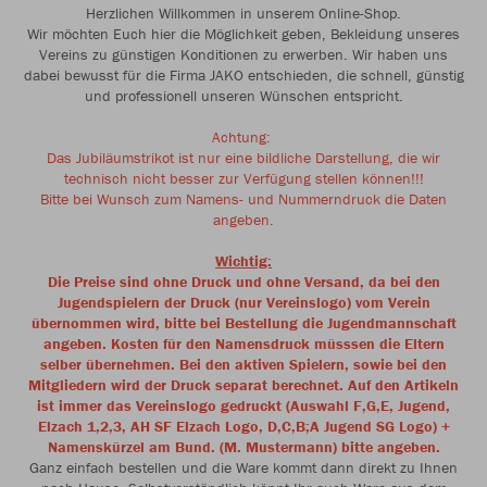
Herzlichen Willkommen in unserem Online-Shop.
Wir möchten Euch hier die Möglichkeit geben, Bekleidung unseres
Vereins zu günstigen Konditionen zu erwerben. Wir haben uns
dabei bewusst für die Firma JAKO entschieden, die schnell, günstig
und professionell unseren Wünschen entspricht.
Achtung:
Das Jubiläumstrikot ist nur eine bildliche Darstellung, die wir
technisch nicht besser zur Verfügung stellen können!!!
Bitte bei Wunsch zum Namens- und Nummerndruck die Daten
angeben.
Wichtig:
Die
Preise sind ohne Druck und ohne Versand, da bei den
Jugendspielern der Druck (nur Vereinslogo) vom Verein
übernommen wird, bitte bei Bestellung die Jugendmannschaft
angeben.
Kosten für den Namensdruck müsssen die Eltern
selber übernehmen. Bei den aktiven Spielern, sowie bei den
Mitgliedern wird der Druck separat berechnet. Auf den Artikeln
ist immer das Vereinslogo gedruckt (Auswahl F,G,E, Jugend,
Elzach 1,2,3, AH SF Elzach Logo, D,C,B;A Jugend SG Logo) +
Namenskürzel am Bund. (M. Mustermann)
bitte angeben.
Ganz einfach bestellen und die Ware kommt dann direkt zu Ihnen