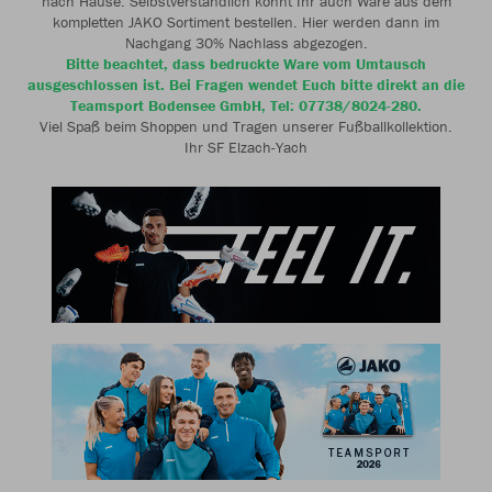
nach Hause. Selbstverständlich könnt Ihr auch Ware aus dem
kompletten JAKO Sortiment bestellen. Hier werden dann im
Nachgang 30% Nachlass abgezogen.
Bitte beachtet, dass bedruckte Ware vom Umtausch
ausgeschlossen ist. Bei Fragen wendet Euch bitte direkt an die
Teamsport Bodensee GmbH, Tel: 07738/8024-280.
Viel Spaß beim Shoppen und Tragen unserer Fußballkollektion.
Ihr SF Elzach-Yach