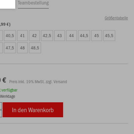
ftrag
Teambestellung
Größentabelle
,99 €)
40,5
41
42
42,5
43
44
44,5
45
45,5
47,5
48
48,5
 €
Preis inkl. 19% MwSt. zzgl. Versand
rt verfügbar
7 Werktage
In den Warenkorb