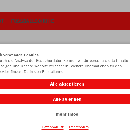
OT
FUSSBALLSCHUHE
ir verwenden Cookies
JAK
rch die Analyse der Besucherdaten können wir dir personalisierte Inhalte
zeigen und unsere Website verbessern. Weitere Informationen zu den
okies findest Du in den Einstellungen.
Made in Eur
schwarz/we
Alle akzeptieren
Alle ablehnen
mehr Infos
Datenschutz
Impressum