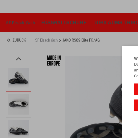
FUSSBALLSCHUHE
JUBILÄUMS TRIK
SF Elzach Yach
SF Elzach Yach
JAKO RS89 Elite FG/AG
ZURÜCK
W
Du
an
Co