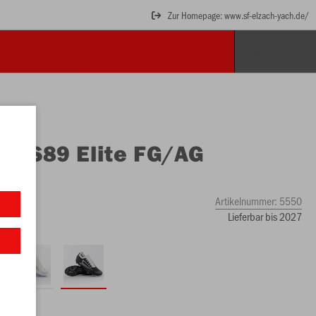
Zur Homepage: www.sf-elzach-yach.de/
O
RS89 Elite FG/AG
ope
iß
Artikelnummer:
5550
Lieferbar bis 2027