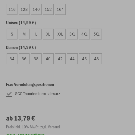
116
128
140
152
164
Unisex (14,99 €)
S
M
L
XL
XXL
3XL
4XL
5XL
Damen (14,99 €)
34
36
38
40
42
44
46
48
Fixe Veredelungspositionen
SGO Thunderstorm schwarz
ab 13,79 €
Preis inkl. 19% MwSt. zzgl. Versand