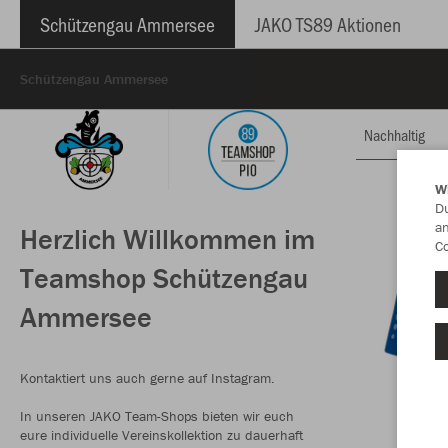
Schützengau Ammersee
JAKO TS89 Aktionen
Schützengau Ammersee
Nachhaltig
W
Du
an
Herzlich Willkommen im
Co
Teamshop Schützengau
Ammersee
Kontaktiert uns auch gerne auf Instagram.
In unseren JAKO Team-Shops bieten wir euch
eure individuelle Vereinskollektion zu dauerhaft