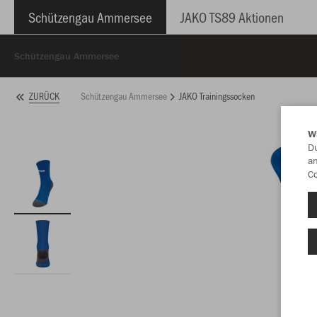
Schützengau Ammersee
JAKO TS89 Aktionen
Schützengau Ammersee
Schützengau Ammersee
JAKO Trainingssocken
ZURÜCK
W
Du
an
Co