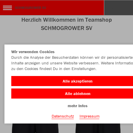
SCHMOGROWER SV
Herzlich Willkommen im Teamshop
SCHMOGROWER SV
Wir verwenden Cookies
Nachhaltig
Farbe
Durch die Analyse der Besucherdaten können wir dir personalisierte
Inhalte anzeigen und unsere Website verbessern. Weitere Informati
zu den Cookies findest Du in den Einstellungen.
Alle akzeptieren
Alle ablehnen
mehr Infos
Datenschutz
Impressum